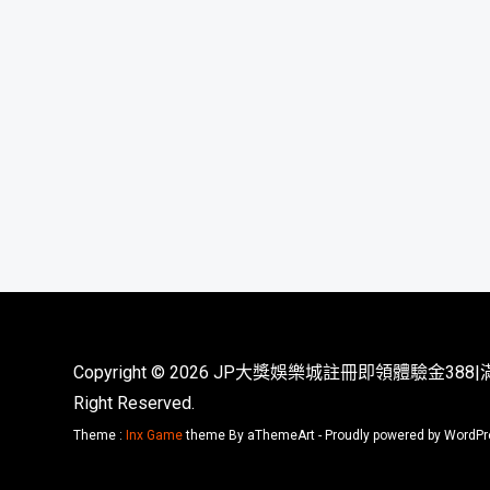
Copyright © 2026 JP大獎娛樂城註冊即領體驗金388
Right Reserved.
Theme :
Inx Game
theme By aThemeArt - Proudly powered by WordPr