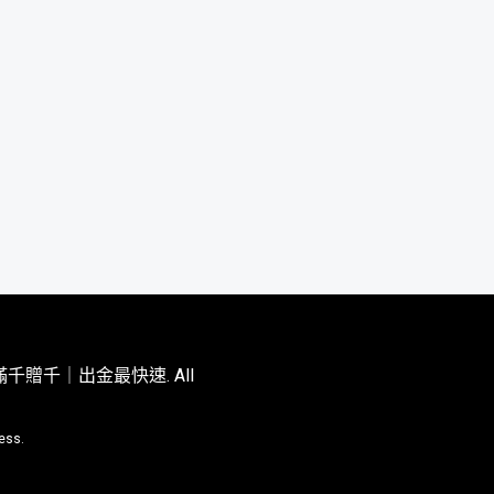
|滿千贈千｜出金最快速. All
ess.