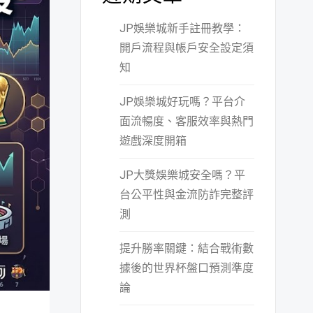
JP娛樂城新手註冊教學：
開戶流程與帳戶安全設定須
知
JP娛樂城好玩嗎？平台介
面流暢度、客服效率與熱門
遊戲深度開箱
JP大獎娛樂城安全嗎？平
台公平性與金流防詐完整評
測
提升勝率關鍵：結合戰術數
據後的世界杯盤口預測準度
論