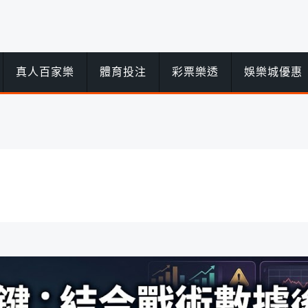
真人百家樂
體育投注
彩票樂透
娛樂城優惠