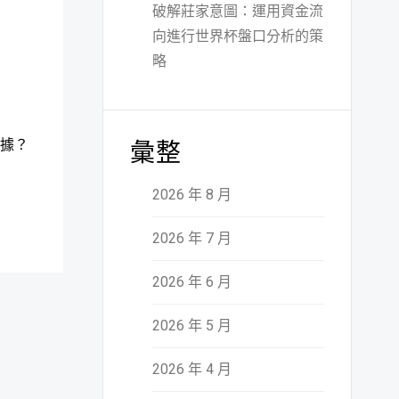
破解莊家意圖：運用資金流
向進行世界杯盤口分析的策
略
彙整
數據？
2026 年 8 月
2026 年 7 月
2026 年 6 月
2026 年 5 月
2026 年 4 月