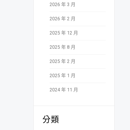
2026 年 3 月
2026 年 2 月
2025 年 12 月
2025 年 8 月
2025 年 2 月
2025 年 1 月
2024 年 11 月
分類