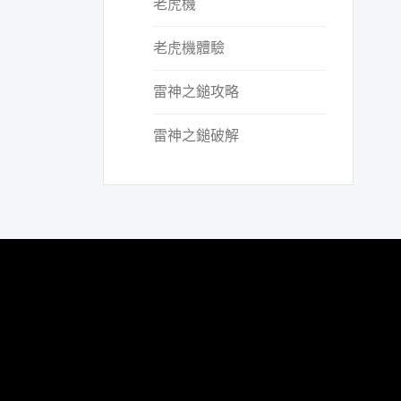
老虎機
老虎機體驗
雷神之鎚攻略
雷神之鎚破解