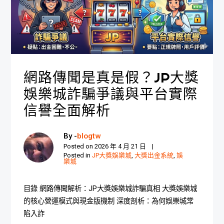
網路傳聞是真是假？JP大獎
娛樂城詐騙爭議與平台實際
信譽全面解析
By -
blogtw
Posted on
2026 年 4 月 21 日
Posted in
JP大獎娛樂城
,
大獎出金系統
,
娛
樂城
目錄 網路傳聞解析：JP大獎娛樂城詐騙真相 大獎娛樂城
的核心營運模式與現金版機制 深度剖析：為何娛樂城常
陷入詐