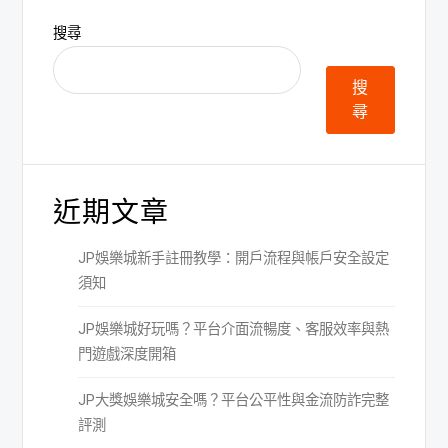
搜尋
搜
尋
近期文章
JP娛樂城新手註冊教學：開戶流程與帳戶安全設定
須知
JP娛樂城好玩嗎？平台介面流暢度、客服效率與熱
門遊戲深度開箱
JP大獎娛樂城安全嗎？平台公平性與金流防詐完整
評測