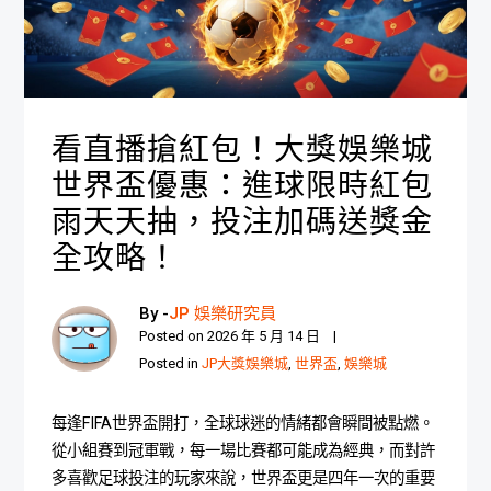
看直播搶紅包！大獎娛樂城
世界盃優惠：進球限時紅包
雨天天抽，投注加碼送獎金
全攻略！
By -
JP 娛樂研究員
Posted on
2026 年 5 月 14 日
Posted in
JP大獎娛樂城
,
世界盃
,
娛樂城
每逢FIFA世界盃開打，全球球迷的情緒都會瞬間被點燃。
從小組賽到冠軍戰，每一場比賽都可能成為經典，而對許
多喜歡足球投注的玩家來說，世界盃更是四年一次的重要