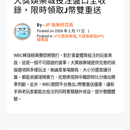
大獎娛樂城投注盤口全收
錄，限時領取J幣雙重送
By -
JP 娛樂研究員
Posted on
2026 年 2 月 11 日
Posted in
JP大獎娛樂城
,
大獎娛樂城APP
,
娛樂城
WBC棒球經典賽即將開打，對於喜愛體育投注的玩家來
說，這是一個不可錯過的盛事。大獎娛樂城提供完善的球
版選項與多樣玩法，無論是單場勝負、大小分還是讓分
盤，都能依據球隊實力、近期表現與中職即時比分做出精
準判斷。此外，WBC期間平台推出J幣雙重送優惠，讓新
手與老玩家都能在投注的同時累積額外收益，提升整體體
驗。