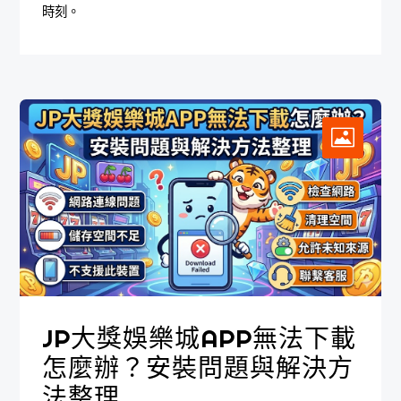
時刻。
JP大獎娛樂城APP無法下載
怎麼辦？安裝問題與解決方
法整理