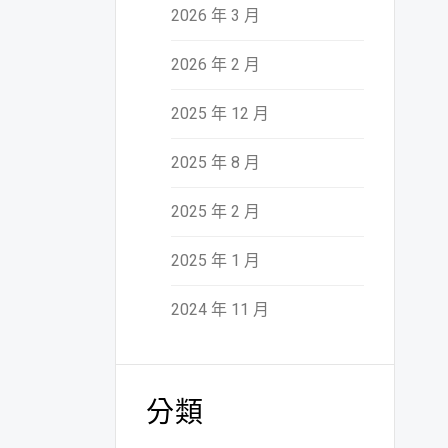
2026 年 3 月
2026 年 2 月
2025 年 12 月
2025 年 8 月
2025 年 2 月
2025 年 1 月
2024 年 11 月
分類