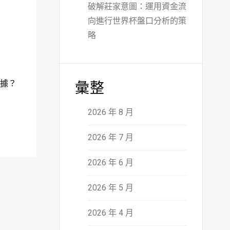
破解莊家意圖：運用資金流
向進行世界杯盤口分析的策
略
彙整
數據？
2026 年 8 月
2026 年 7 月
2026 年 6 月
2026 年 5 月
2026 年 4 月