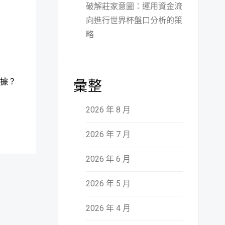
破解莊家意圖：運用資金流
向進行世界杯盤口分析的策
略
彙整
數據？
2026 年 8 月
2026 年 7 月
2026 年 6 月
2026 年 5 月
2026 年 4 月