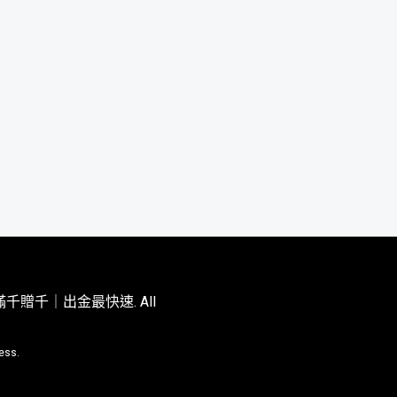
|滿千贈千｜出金最快速. All
ess.