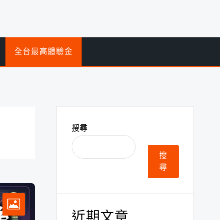
全台最高體驗金
搜尋
搜
尋
近期文章