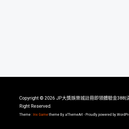
Copyright © 2026 JP大獎娛樂城註冊即領體驗金388
Right Reserved.
Theme :
Inx Game
theme By aThemeArt - Proudly powered by WordPr