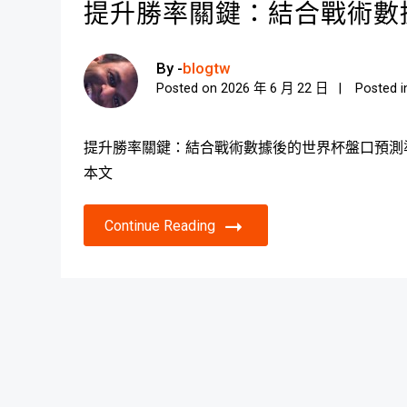
提升勝率關鍵：結合戰術數
By -
blogtw
Posted on
2026 年 6 月 22 日
Posted 
提升勝率關鍵：結合戰術數據後的世界杯盤口預測
本文
Continue Reading