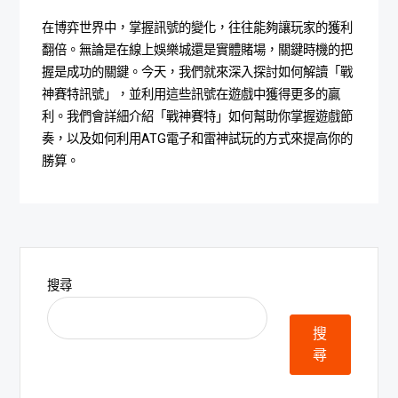
在博弈世界中，掌握訊號的變化，往往能夠讓玩家的獲利
翻倍。無論是在線上娛樂城還是實體賭場，關鍵時機的把
握是成功的關鍵。今天，我們就來深入探討如何解讀「戰
神賽特訊號」，並利用這些訊號在遊戲中獲得更多的贏
利。我們會詳細介紹「戰神賽特」如何幫助你掌握遊戲節
奏，以及如何利用ATG電子和雷神試玩的方式來提高你的
勝算。
搜尋
搜
尋