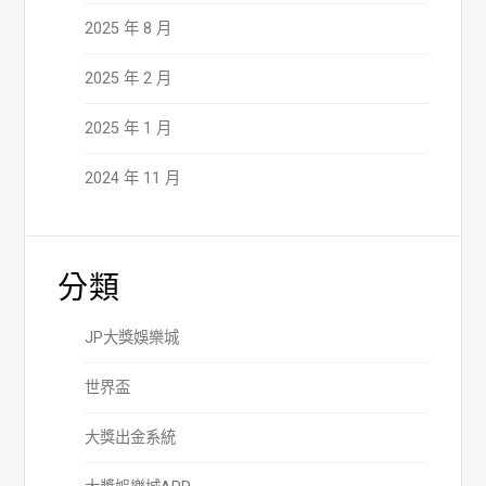
2025 年 8 月
2025 年 2 月
2025 年 1 月
2024 年 11 月
分類
JP大獎娛樂城
世界盃
大獎出金系統