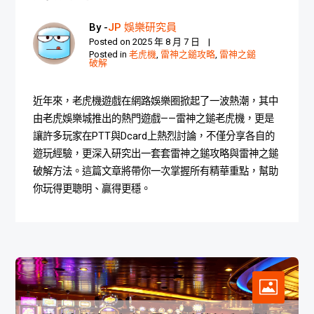
By -
JP 娛樂研究員
Posted on
2025 年 8 月 7 日
Posted in
老虎機
,
雷神之鎚攻略
,
雷神之鎚
破解
近年來，老虎機遊戲在網路娛樂圈掀起了一波熱潮，其中
由老虎娛樂城推出的熱門遊戲——雷神之鎚老虎機，更是
讓許多玩家在PTT與Dcard上熱烈討論，不僅分享各自的
遊玩經驗，更深入研究出一套套雷神之鎚攻略與雷神之鎚
破解方法。這篇文章將帶你一次掌握所有精華重點，幫助
你玩得更聰明、贏得更穩。