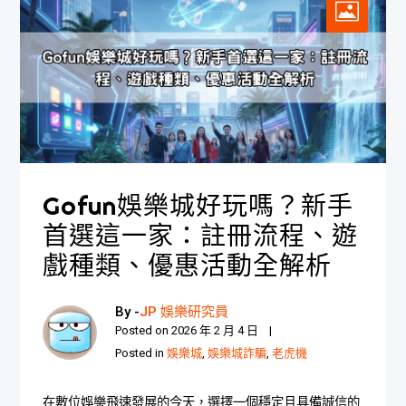
Gofun娛樂城好玩嗎？新手
首選這一家：註冊流程、遊
戲種類、優惠活動全解析
By -
JP 娛樂研究員
Posted on
2026 年 2 月 4 日
Posted in
娛樂城
,
娛樂城詐騙
,
老虎機
在數位娛樂飛速發展的今天，選擇一個穩定且具備誠信的