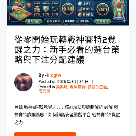
從零開始玩轉戰神賽特2覺
醒之力：新手必看的選台策
略與下注分配建議
By -
blogtw
Posted on
2026 年 3 月 31 日
Posted in
娛樂城
,
戰神賽特2訊號怎麼看
,
老虎機
目錄 戰神賽特2覺醒之力：核心玩法與機制解析 破解 戰
神賽特詐騙迷思：如何辨識安全遊戲平台 戰神賽特2覺醒
之力