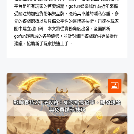
平台是所有玩家的首要課題。gofun娛樂城作為近年來備
受關注的加密貨幣娛樂品牌，憑藉其卓越的隱私保護、多
元的遊戲選擇以及具備公平性的區塊鏈技術，迅速在玩家
圈中建立起口碑。本文將從實務角度出發，全面解析
gofun娛樂城的各項優勢，並針對熱門遊戲提供專業操作
建議，協助新手玩家快速上手。