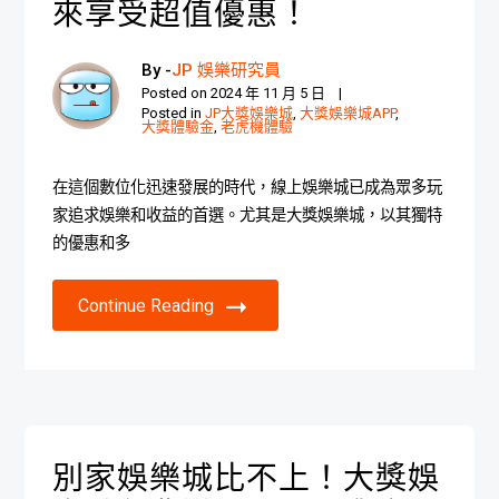
來享受超值優惠！
By -
JP 娛樂研究員
Posted on
2024 年 11 月 5 日
Posted in
JP大獎娛樂城
,
大獎娛樂城APP
,
大獎體驗金
,
老虎機體驗
在這個數位化迅速發展的時代，線上娛樂城已成為眾多玩
家追求娛樂和收益的首選。尤其是大獎娛樂城，以其獨特
的優惠和多
Continue Reading
別家娛樂城比不上！大獎娛