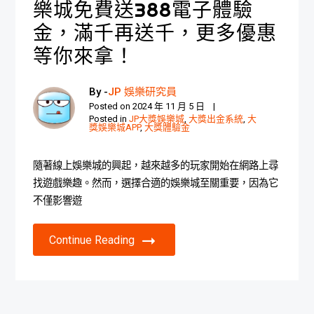
樂城免費送388電子體驗
金，滿千再送千，更多優惠
等你來拿！
By -
JP 娛樂研究員
Posted on
2024 年 11 月 5 日
Posted in
JP大獎娛樂城
,
大獎出金系統
,
大
獎娛樂城APP
,
大獎體驗金
隨著線上娛樂城的興起，越來越多的玩家開始在網路上尋
找遊戲樂趣。然而，選擇合適的娛樂城至關重要，因為它
不僅影響遊
Continue Reading