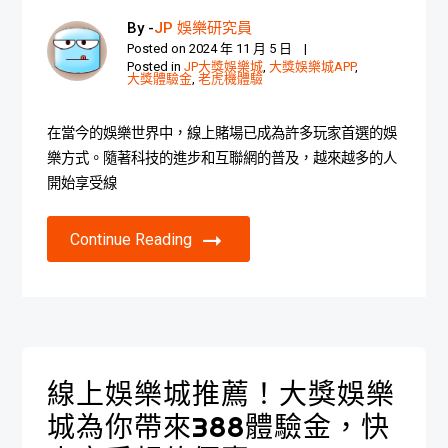
By -
JP 娛樂研究員
Posted on
2024 年 11 月 5 日
Posted in
JP大獎娛樂城
,
大獎娛樂城APP
,
大獎體驗金
,
老虎機體驗
在當今的娛樂世界中，線上賭場已成為許多玩家首選的娛
樂方式。隨著科技的進步和互聯網的普及，越來越多的人
開始享受線
Continue Reading
線上娛樂城推薦！大獎娛樂
城為你帶來388體驗金，快