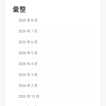
彙整
2026 年 8 月
2026 年 7 月
2026 年 6 月
2026 年 5 月
2026 年 4 月
2026 年 3 月
2026 年 2 月
2025 年 12 月