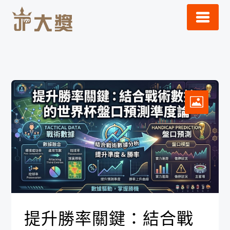
Skip
to
content
提升勝率關鍵：結合戰