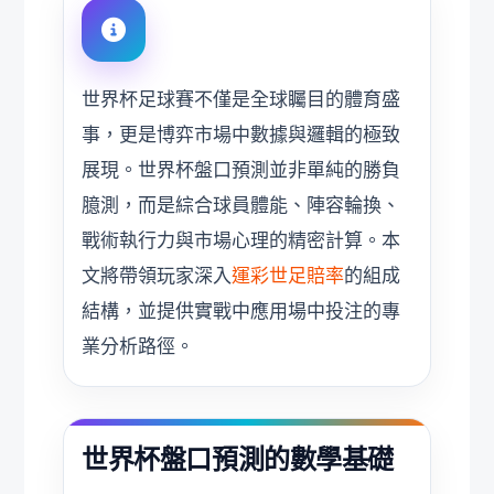
世界杯足球賽不僅是全球矚目的體育盛
事，更是博弈市場中數據與邏輯的極致
展現。世界杯盤口預測並非單純的勝負
臆測，而是綜合球員體能、陣容輪換、
戰術執行力與市場心理的精密計算。本
文將帶領玩家深入
運彩世足賠率
的組成
結構，並提供實戰中應用場中投注的專
業分析路徑。
世界杯盤口預測的數學基礎