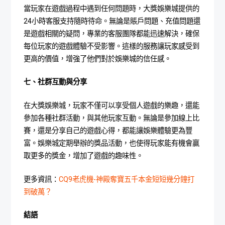
當玩家在遊戲過程中遇到任何問題時，大獎娛樂城提供的
24小時客服支持隨時待命。無論是賬戶問題、充值問題還
是遊戲相關的疑問，專業的客服團隊都能迅速解決，確保
每位玩家的遊戲體驗不受影響。這樣的服務讓玩家感受到
更高的價值，增強了他們對於娛樂城的信任感。
七、社群互動與分享
在大獎娛樂城，玩家不僅可以享受個人遊戲的樂趣，還能
參加各種社群活動，與其他玩家互動。無論是參加線上比
賽，還是分享自己的遊戲心得，都能讓娛樂體驗更為豐
富。娛樂城定期舉辦的獎品活動，也使得玩家能有機會贏
取更多的獎金，增加了遊戲的趣味性。
更多資訊：
CQ9老虎機-神殿奪寶五千本金短短幾分鐘打
到破萬？
結語