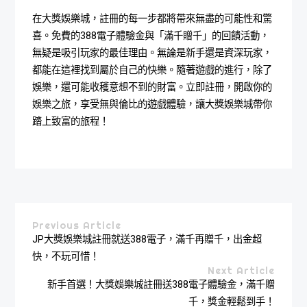
在大獎娛樂城，註冊的每一步都將帶來無盡的可能性和驚
喜。免費的388電子體驗金與「滿千贈千」的回饋活動，
無疑是吸引玩家的最佳理由。無論是新手還是資深玩家，
都能在這裡找到屬於自己的快樂。隨著遊戲的進行，除了
娛樂，還可能收穫意想不到的財富。立即註冊，開啟你的
娛樂之旅，享受無與倫比的遊戲體驗，讓大獎娛樂城帶你
踏上致富的旅程！
Previous Article
JP大獎娛樂城註冊就送388電子，滿千再贈千，出金超
快，不玩可惜！
Next Article
新手首選！大獎娛樂城註冊送388電子體驗金，滿千贈
千，獎金輕鬆到手！